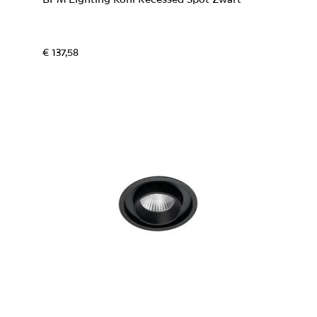
BPM Lighting Koni Recessed Spot Zwart
€ 137,58