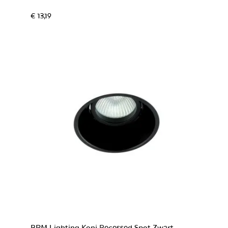
€ 13,19